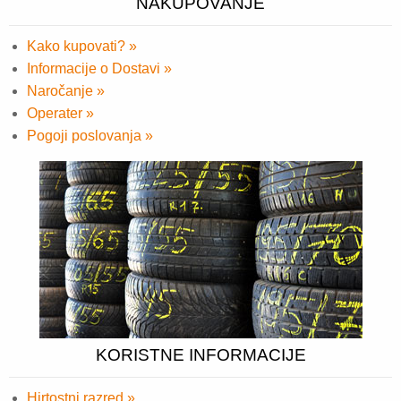
NAKUPOVANJE
Kako kupovati? »
Informacije o Dostavi »
Naročanje »
Operater »
Pogoji poslovanja »
KORISTNE INFORMACIJE
Hirtostni razred »