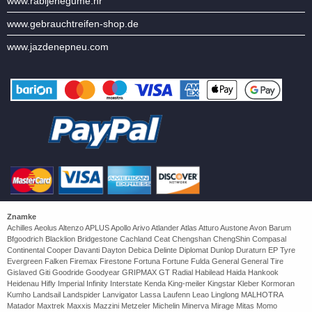
www.rabljenegume.hr
www.gebrauchtreifen-shop.de
www.jazdenepneu.com
Znamke
Achilles Aeolus Altenzo APLUS Apollo Arivo Atlander Atlas Atturo Austone Avon Barum
Bfgoodrich Blacklion Bridgestone Cachland Ceat Chengshan ChengShin Compasal
Continental Cooper Davanti Dayton Debica Delinte Diplomat Dunlop Duraturn EP Tyre
Evergreen Falken Firemax Firestone Fortuna Fortune Fulda General General Tire
Gislaved Giti Goodride Goodyear GRIPMAX GT Radial Habilead Haida Hankook
Heidenau Hifly Imperial Infinity Interstate Kenda King-meiler Kingstar Kleber Kormoran
Kumho Landsail Landspider Lanvigator Lassa Laufenn Leao Linglong MALHOTRA
Matador Maxtrek Maxxis Mazzini Metzeler Michelin Minerva Mirage Mitas Momo