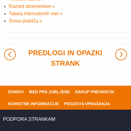
Razred obremenitve »
Tabela Alternativnih mer »
Širina platišča »
PREDLOGI IN OPAZKI
STRANK
DOMOV
MED PRILJUBLJENE
NAKUP PNEVMATIK
KORISTNE INFORMACIJE
POGOSTA VPRAŠANJA
PODPORA STRANKAM