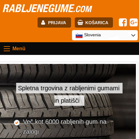
RABLJENEGUME
.COM
PRIJAVA
KOŠARICA
E-mail:
Slovenia
Menü
Geslo:
Registracija
PRIJAVITE SE
Spletna trgovina z rabljenimi gumami
in platišči
Več kot 6000 rabljenih gum na
zalogi