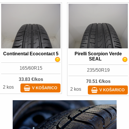
Continental Ecocontact 5
Pirelli Scorpion Verde
SEAL
165/60R15
235/50R19
33.83 €/kos
70.51 €/kos
2 kos
V KOŠARICO
2 kos
V KOŠARICO