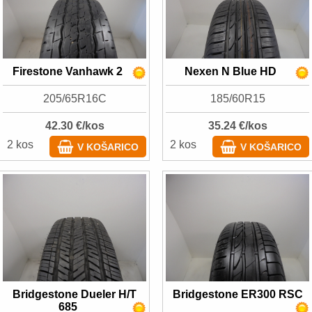
Firestone Vanhawk 2
Nexen N Blue HD
205/65R16C
185/60R15
42.30 €/kos
35.24 €/kos
2 kos
2 kos
V KOŠARICO
V KOŠARICO
Bridgestone Dueler H/T
Bridgestone ER300 RSC
685