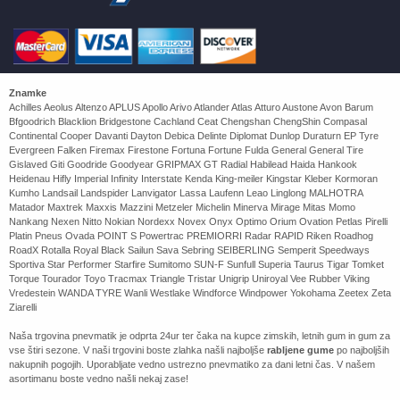
Znamke
Achilles Aeolus Altenzo APLUS Apollo Arivo Atlander Atlas Atturo Austone Avon Barum
Bfgoodrich Blacklion Bridgestone Cachland Ceat Chengshan ChengShin Compasal
Continental Cooper Davanti Dayton Debica Delinte Diplomat Dunlop Duraturn EP Tyre
Evergreen Falken Firemax Firestone Fortuna Fortune Fulda General General Tire
Gislaved Giti Goodride Goodyear GRIPMAX GT Radial Habilead Haida Hankook
Heidenau Hifly Imperial Infinity Interstate Kenda King-meiler Kingstar Kleber Kormoran
Kumho Landsail Landspider Lanvigator Lassa Laufenn Leao Linglong MALHOTRA
Matador Maxtrek Maxxis Mazzini Metzeler Michelin Minerva Mirage Mitas Momo
Nankang Nexen Nitto Nokian Nordexx Novex Onyx Optimo Orium Ovation Petlas Pirelli
Platin Pneus Ovada POINT S Powertrac PREMIORRI Radar RAPID Riken Roadhog
RoadX Rotalla Royal Black Sailun Sava Sebring SEIBERLING Semperit Speedways
Sportiva Star Performer Starfire Sumitomo SUN-F Sunfull Superia Taurus Tigar Tomket
Torque Tourador Toyo Tracmax Triangle Tristar Unigrip Uniroyal Vee Rubber Viking
Vredestein WANDA TYRE Wanli Westlake Windforce Windpower Yokohama Zeetex Zeta
Ziarelli
Naša trgovina pnevmatik je odprta 24ur ter čaka na kupce zimskih, letnih gum in gum za
vse štiri sezone. V naši trgovini boste zlahka našli najboljše
rabljene gume
po najboljših
nakupnih pogojih. Uporabljate vedno ustrezno pnevmatiko za dani letni čas. V našem
asortimanu boste vedno našli nekaj zase!