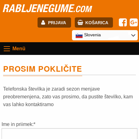
RABLJENEGUME
.COM
PRIJAVA
KOŠARICA
E-mail:
Slovenia
Menü
Geslo:
PROSIM POKLIČITE
Registracija
PRIJAVITE SE
Telefonska številka je zaradi sezon menjave
preobremenjena, zato vas prosimo, da pustite številko, kam
vas lahko kontaktiramo
Ime in priimek:*