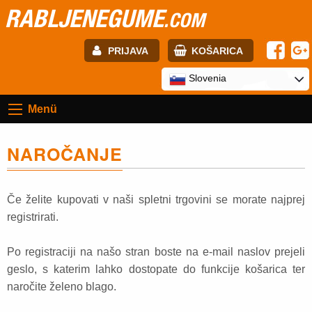
RABLJENEGUME
.COM
PRIJAVA
KOŠARICA
E-mail:
Slovenia
Menü
Geslo:
NAROČANJE
Registracija
PRIJAVITE SE
Če želite kupovati v naši spletni trgovini se morate najprej
registrirati.
Po registraciji na našo stran boste na e-mail naslov prejeli
geslo, s katerim lahko dostopate do funkcije košarica ter
naročite želeno blago.