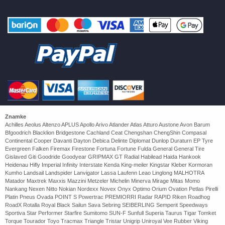
Znamke
Achilles Aeolus Altenzo APLUS Apollo Arivo Atlander Atlas Atturo Austone Avon Barum
Bfgoodrich Blacklion Bridgestone Cachland Ceat Chengshan ChengShin Compasal
Continental Cooper Davanti Dayton Debica Delinte Diplomat Dunlop Duraturn EP Tyre
Evergreen Falken Firemax Firestone Fortuna Fortune Fulda General General Tire
Gislaved Giti Goodride Goodyear GRIPMAX GT Radial Habilead Haida Hankook
Heidenau Hifly Imperial Infinity Interstate Kenda King-meiler Kingstar Kleber Kormoran
Kumho Landsail Landspider Lanvigator Lassa Laufenn Leao Linglong MALHOTRA
Matador Maxtrek Maxxis Mazzini Metzeler Michelin Minerva Mirage Mitas Momo
Nankang Nexen Nitto Nokian Nordexx Novex Onyx Optimo Orium Ovation Petlas Pirelli
Platin Pneus Ovada POINT S Powertrac PREMIORRI Radar RAPID Riken Roadhog
RoadX Rotalla Royal Black Sailun Sava Sebring SEIBERLING Semperit Speedways
Sportiva Star Performer Starfire Sumitomo SUN-F Sunfull Superia Taurus Tigar Tomket
Torque Tourador Toyo Tracmax Triangle Tristar Unigrip Uniroyal Vee Rubber Viking