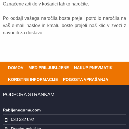
Označene artikle v košarici lahko naročite.
Po oddaji vašega naročila boste prejeli potrdilo naročila na
vaš e-mail naslov in kmalu boste prejeli naš klic v zvezi z
navodili za dostavo.
DOMOV
MED PRILJUBLJENE
NAKUP PNEVMATIK
KORISTNE INFORMACIJE
POGOSTA VPRAŠANJA
PODPORA STRANKAM
Rabljenegume.com
030 332 092
Prosim pokličite