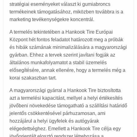
stratégiai eseményeket választ ki gumiabroncs
termékeinek támogatásához, miközben továbbra is a
marketing tevékenységekre koncentrál.
A termelés tekintetében a Hankook Tire Európai
Központ hét fontos feladatot határozott meg a próbák
és hibák számának minimalizálására a magyarországi
gyárban. Ehhez a tervek szerint javítani fogják az
általános munkafolyamatot a stabil üzemelés
elősegítésére, annak ellenére, hogy a termelés még a
korai szakaszban tart.
A magyarországi gyárral a Hankook Tire biztosította
azt a termelési kapacitást, mellyel a helyi értékesítés
jövőbeni növekedése támogatható a szállítási határidő
jelentős csökkentésével párhuzamosan, ami
hozzájárul a helyi ügyfelek és autógyárak
elégedettséghez. Emellett a Hankook Tire célja egy
jövőorientált elosztó rendszer létrehozása a