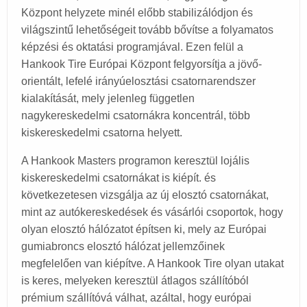
Központ helyzete minél előbb stabilizálódjon és
világszintű lehetőségeit tovább bővítse a folyamatos
képzési és oktatási programjával. Ezen felül a
Hankook Tire Európai Központ felgyorsítja a jövő-
orientált, lefelé irányúelosztási csatornarendszer
kialakítását, mely jelenleg független
nagykereskedelmi csatornákra koncentrál, több
kiskereskedelmi csatorna helyett.
A Hankook Masters programon keresztül lojális
kiskereskedelmi csatornákat is kiépít. és
következetesen vizsgálja az új elosztó csatornákat,
mint az autókereskedések és vásárlói csoportok, hogy
olyan elosztó hálózatot építsen ki, mely az Európai
gumiabroncs elosztó hálózat jellemzőinek
megfelelően van kiépítve. A Hankook Tire olyan utakat
is keres, melyeken keresztül átlagos szállítóból
prémium szállítóvá válhat, azáltal, hogy európai