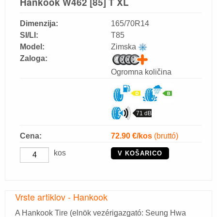
Hankook W462 [85] T XL
Dimenzija:
165/70R14
SI/LI:
T85
Model:
Zimska
Zaloga:
Ogromna količina
71 dB
Cena:
72.90
€/kos
(bruttó)
kos
V KOŠARICO
Vrste artiklov - Hankook
A Hankook Tire (elnök vezérigazgató: Seung Hwa