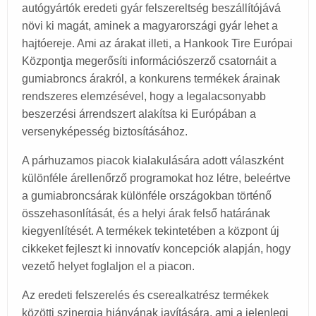
autógyártók eredeti gyár felszereltség beszállítójává
növi ki magát, aminek a magyarországi gyár lehet a
hajtóereje. Ami az árakat illeti, a Hankook Tire Európai
Központja megerősíti információszerző csatornáit a
gumiabroncs árakról, a konkurens termékek árainak
rendszeres elemzésével, hogy a legalacsonyabb
beszerzési árrendszert alakítsa ki Európában a
versenyképesség biztosításához.
A párhuzamos piacok kialakulására adott válaszként
különféle árellenőrző programokat hoz létre, beleértve
a gumiabroncsárak különféle országokban történő
összehasonlítását, és a helyi árak felső határának
kiegyenlítését. A termékek tekintetében a központ új
cikkeket fejleszt ki innovatív koncepciók alapján, hogy
vezető helyet foglaljon el a piacon.
Az eredeti felszerelés és cserealkatrész termékek
közötti szinergia hiányának javítására, ami a jelenlegi