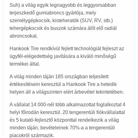
Suh) a világ egyik legnagyobb és leggyorsabban
terjeszkedő gumiabroncs gyártója, mely
személygépkocsik, kisteheratók (SUV, RV, stb.)
tehergépkocsik és buszok számára állít elő radiál
abroncsokat.
Hankook Tire rendkívül fejlett technológiát fejleszt az
ügyfél-elégedettség javítására a kiváló minőségű
termékei által.
A világ minden táján 185 országban teljesített
értékesítésein keresztül a Hankook Tire a hetedik
helyen áll a világszinten elért árbevétel tekintetében.
A vállalat 14 000-nél több alkalmazottat foglalkoztat 4
helyi főirodán keresztül. 20 tengerentúli fiókvállalattal
és 5 kutató-fejlesztő központtal rendelkezik a világ
minden táján, bevételeinek 70%-a a tengerentúli
piacokról származik.