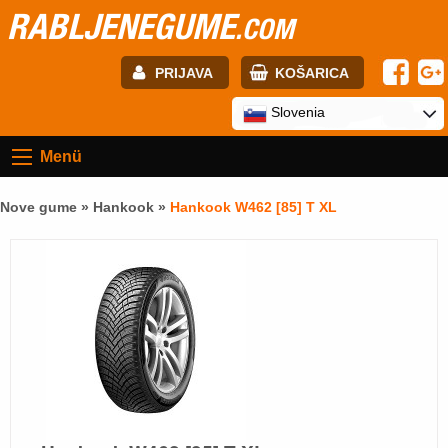
RABLJENEGUME
.COM
PRIJAVA
KOŠARICA
E-mail:
Slovenia
Menü
Geslo:
Nove gume »
Hankook
»
Hankook W462 [85] T XL
Registracija
PRIJAVITE SE