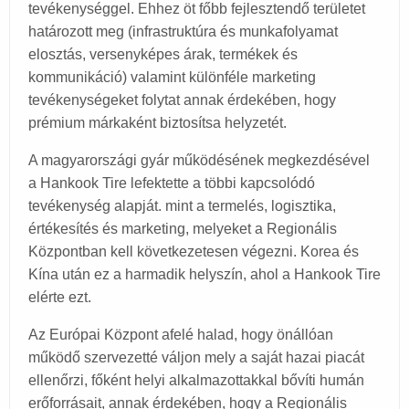
tevékenységgel. Ehhez öt főbb fejlesztendő területet
határozott meg (infrastruktúra és munkafolyamat
elosztás, versenyképes árak, termékek és
kommunikáció) valamint különféle marketing
tevékenységeket folytat annak érdekében, hogy
prémium márkaként biztosítsa helyzetét.
A magyarországi gyár működésének megkezdésével
a Hankook Tire lefektette a többi kapcsolódó
tevékenység alapját. mint a termelés, logisztika,
értékesítés és marketing, melyeket a Regionális
Központban kell következetesen végezni. Korea és
Kína után ez a harmadik helyszín, ahol a Hankook Tire
elérte ezt.
Az Európai Központ afelé halad, hogy önállóan
működő szervezetté váljon mely a saját hazai piacát
ellenőrzi, főként helyi alkalmazottakkal bővíti humán
erőforrásait, annak érdekében, hogy a Regionális