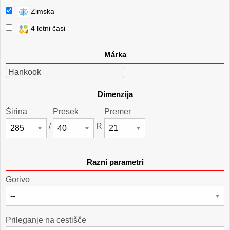
Zimska
4 letni časi
Márka
Hankook
Dimenzija
Širina
Presek
Premer
/
R
Razni parametri
Gorivo
Prileganje na cestišče