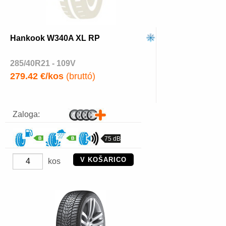
Hankook W340A XL RP
285/40R21 - 109V
279.42 €/kos
(bruttó)
Zaloga:
75 dB
V KOŠARICO
kos