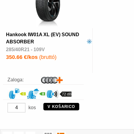
Hankook IW01A XL (EV) SOUND
ABSORBER
285/40R21 - 109V
350.66 €/kos
(bruttó)
Zaloga:
72 dB
V KOŠARICO
kos