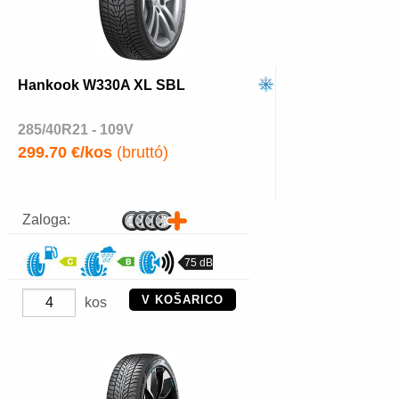
Hankook W330A XL SBL
285/40R21 - 109V
299.70 €/kos
(bruttó)
Zaloga:
75 dB
V KOŠARICO
kos