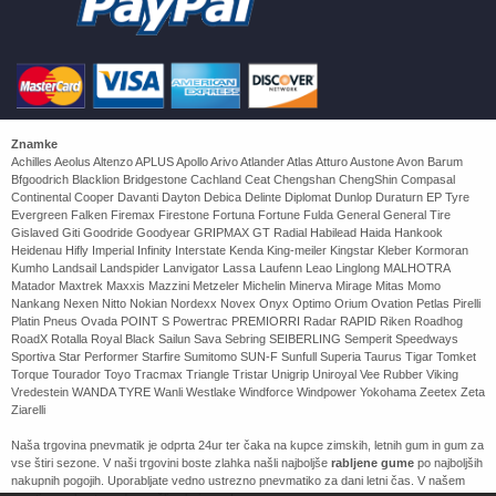
Znamke
Achilles Aeolus Altenzo APLUS Apollo Arivo Atlander Atlas Atturo Austone Avon Barum
Bfgoodrich Blacklion Bridgestone Cachland Ceat Chengshan ChengShin Compasal
Continental Cooper Davanti Dayton Debica Delinte Diplomat Dunlop Duraturn EP Tyre
Evergreen Falken Firemax Firestone Fortuna Fortune Fulda General General Tire
Gislaved Giti Goodride Goodyear GRIPMAX GT Radial Habilead Haida Hankook
Heidenau Hifly Imperial Infinity Interstate Kenda King-meiler Kingstar Kleber Kormoran
Kumho Landsail Landspider Lanvigator Lassa Laufenn Leao Linglong MALHOTRA
Matador Maxtrek Maxxis Mazzini Metzeler Michelin Minerva Mirage Mitas Momo
Nankang Nexen Nitto Nokian Nordexx Novex Onyx Optimo Orium Ovation Petlas Pirelli
Platin Pneus Ovada POINT S Powertrac PREMIORRI Radar RAPID Riken Roadhog
RoadX Rotalla Royal Black Sailun Sava Sebring SEIBERLING Semperit Speedways
Sportiva Star Performer Starfire Sumitomo SUN-F Sunfull Superia Taurus Tigar Tomket
Torque Tourador Toyo Tracmax Triangle Tristar Unigrip Uniroyal Vee Rubber Viking
Vredestein WANDA TYRE Wanli Westlake Windforce Windpower Yokohama Zeetex Zeta
Ziarelli
Naša trgovina pnevmatik je odprta 24ur ter čaka na kupce zimskih, letnih gum in gum za
vse štiri sezone. V naši trgovini boste zlahka našli najboljše
rabljene gume
po najboljših
nakupnih pogojih. Uporabljate vedno ustrezno pnevmatiko za dani letni čas. V našem