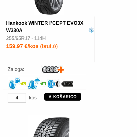
Hankook WINTER I*CEPT EVO3X
W330A
255/65R17 - 114H
159.97 €/kos
(bruttó)
Zaloga:
73 dB
V KOŠARICO
kos