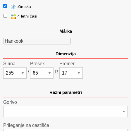
Zimska
4 letni časi
Márka
Hankook
Dimenzija
Širina
Presek
Premer
/
R
Razni parametri
Gorivo
Prileganje na cestišče