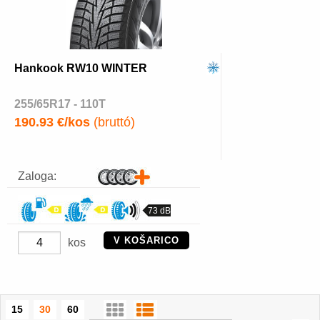
Hankook RW10 WINTER
255/65R17 - 110T
190.93 €/kos
(bruttó)
Zaloga:
73 dB
V KOŠARICO
kos
15
30
60