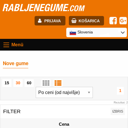
RABLJENEGUME
.COM
PRIJAVA
KOŠARICA
E-mail:
Slovenia
Menü
Geslo:
Nove gume
Registracija
PRIJAVITE SE
15
30
60
1
Rezultat: 2
FILTER
IZBRIS
Cena