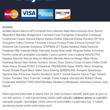
Znamke
Achilles Aeolus Altenzo APLUS Apollo Arivo Atlander Atlas Atturo Austone Avon Barum
Bfgoodrich Blacklion Bridgestone Cachland Ceat Chengshan ChengShin Compasal
Continental Cooper Davanti Dayton Debica Delinte Diplomat Dunlop Duraturn EP Tyre
Evergreen Falken Firemax Firestone Fortuna Fortune Fulda General General Tire
Gislaved Giti Goodride Goodyear GRIPMAX GT Radial Habilead Haida Hankook
Heidenau Hifly Imperial Infinity Interstate Kenda King-meiler Kingstar Kleber Kormoran
Kumho Landsail Landspider Lanvigator Lassa Laufenn Leao Linglong MALHOTRA
Matador Maxtrek Maxxis Mazzini Metzeler Michelin Minerva Mirage Mitas Momo
Nankang Nexen Nitto Nokian Nordexx Novex Onyx Optimo Orium Ovation Petlas Pirelli
Platin Pneus Ovada POINT S Powertrac PREMIORRI Radar RAPID Riken Roadhog
RoadX Rotalla Royal Black Sailun Sava Sebring SEIBERLING Semperit Speedways
Sportiva Star Performer Starfire Sumitomo SUN-F Sunfull Superia Taurus Tigar Tomket
Torque Tourador Toyo Tracmax Triangle Tristar Unigrip Uniroyal Vee Rubber Viking
Vredestein WANDA TYRE Wanli Westlake Windforce Windpower Yokohama Zeetex Zeta
Ziarelli
Naša trgovina pnevmatik je odprta 24ur ter čaka na kupce zimskih, letnih gum in gum za
vse štiri sezone. V naši trgovini boste zlahka našli najboljše
rabljene gume
po najboljših
nakupnih pogojih. Uporabljate vedno ustrezno pnevmatiko za dani letni čas. V našem
asortimanu boste vedno našli nekaj zase!