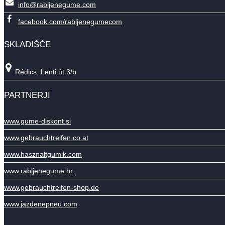
info@rabljenegume.com
facebook.com/rabljenegumecom
SKLADIŠČE
Rédics, Lenti út 3/b
PARTNERJI
www.gume-diskont.si
www.gebrauchtreifen.co.at
www.hasznaltgumik.com
www.rabljenegume.hr
www.gebrauchtreifen-shop.de
www.jazdenepneu.com