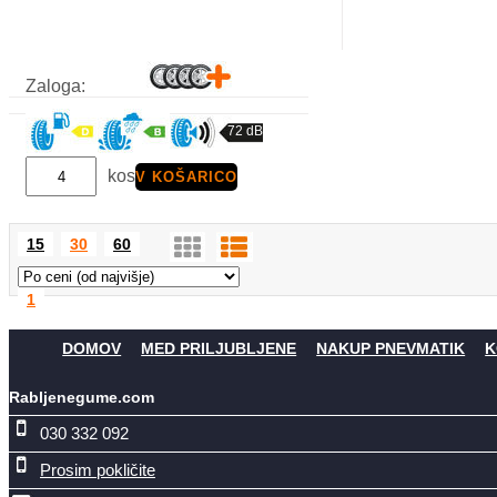
Zaloga:
72 dB
kos
V KOŠARICO
15
30
60
1
DOMOV
MED PRILJUBLJENE
NAKUP PNEVMATIK
K
Rabljenegume.com
030 332 092
Prosim pokličite