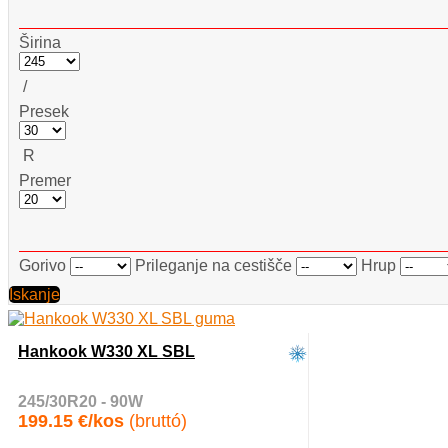
Širina
/
Presek
R
Premer
Gorivo
Prileganje na cestišče
Hrup
Iskanje
Hankook W330 XL SBL
245/30R20 - 90W
199.15 €/kos
(bruttó)