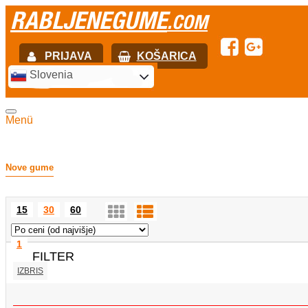
RABLJENEGUME
.COM
PRIJAVA
KOŠARICA
E-mail:
Slovenia
Geslo:
Registracija
PRIJAVITE SE
Menü
Nove gume
15
30
60
1
FILTER
IZBRIS