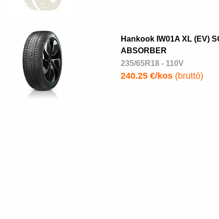
Hankook IW01A XL (EV) 
ABSORBER
235/65R18 - 110V
240.25 €/kos
(bruttó)