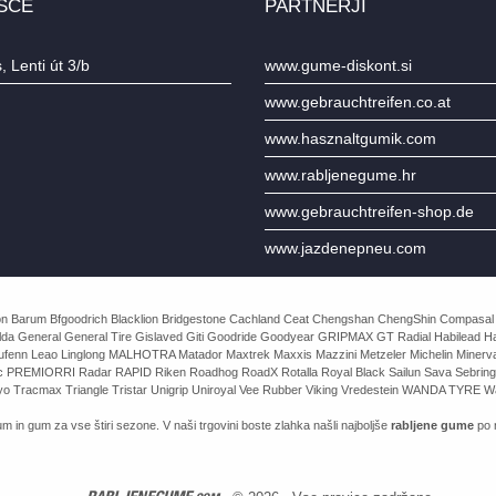
ŠČE
PARTNERJI
 Lenti út 3/b
www.gume-diskont.si
www.gebrauchtreifen.co.at
www.hasznaltgumik.com
www.rabljenegume.hr
www.gebrauchtreifen-shop.de
www.jazdenepneu.com
e Avon Barum Bfgoodrich Blacklion Bridgestone Cachland Ceat Chengshan ChengShin Compasal
da General General Tire Gislaved Giti Goodride Goodyear GRIPMAX GT Radial Habilead Haida
Laufenn Leao Linglong MALHOTRA Matador Maxtrek Maxxis Mazzini Metzeler Michelin Mine
rac PREMIORRI Radar RAPID Riken Roadhog RoadX Rotalla Royal Black Sailun Sava Sebring
o Tracmax Triangle Tristar Unigrip Uniroyal Vee Rubber Viking Vredestein WANDA TYRE Wa
m in gum za vse štiri sezone. V naši trgovini boste zlahka našli najboljše
rabljene gume
po n