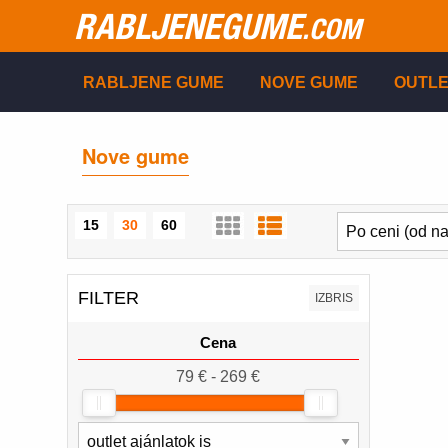
RABLJENEGUME
.COM
RABLJENE GUME
NOVE GUME
OUTLE
Nove gume
15
30
60
FILTER
IZBRIS
Cena
79 € - 269 €