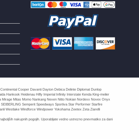
 Continental Cooper Davanti Dayton Debica Delinte Diplomat Dunlop
 Hankook Heidenau Hifly Imperial Infinity Interstate Kenda King-meiler
rva Mirage Mitas Momo Nankang Nexen Nitto Nokian Nordexx Novex Onyx
 SEIBERLING Semperit Speedways Sportiva Star Performer Starfire
nli Westlake Windforce Windpower Yokohama Zeetex Zeta Ziarelli
ajboljših nakupnih pogojih. Uporabljate vedno ustrezno pnevmatiko za dani