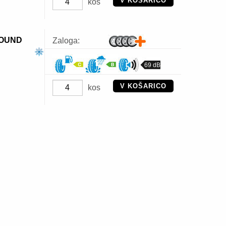
V KOŠARICO
kos
SOUND
Zaloga:
69 dB
V KOŠARICO
kos