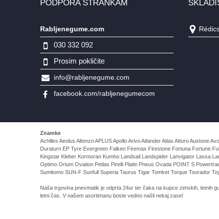
PODPORA STRANKAM
SKLADI
Rabljenegume.com
Rédics,
030 332 092
Prosim pokličite
info@rabljenegume.com
facebook.com/rabljenegumecom
Znamke
Achilles Aeolus Altenzo APLUS Apollo Arivo Atlander Atlas Atturo Auston
Duraturn EP Tyre Evergreen Falken Firemax Firestone Fortuna Fortune Ful
Kingstar Kleber Kormoran Kumho Landsail Landspider Lanvigator Lassa 
Optimo Orium Ovation Petlas Pirelli Platin Pneus Ovada POINT S Powert
Sumitomo SUN-F Sunfull Superia Taurus Tigar Tomket Torque Tourador Toy
Naša trgovina pnevmatik je odprta 24ur ter čaka na kupce zimskih, letnih gu
letni čas. V našem asortimanu boste vedno našli nekaj zase!