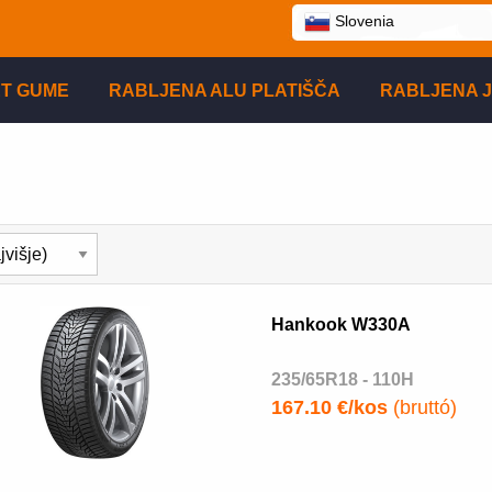
Slovenia
T GUME
RABLJENA ALU PLATIŠČA
RABLJENA J
Hankook W330A
235/65R18 - 110H
167.10 €/kos
(bruttó)