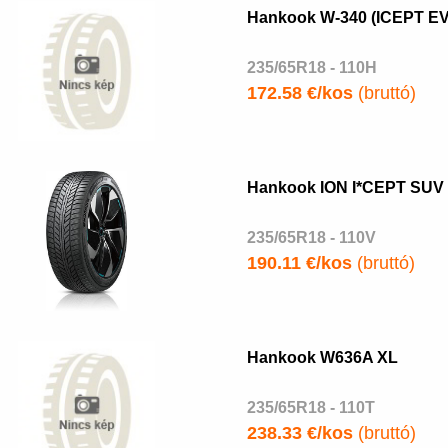
Hankook W-340 (ICEPT EV
235/65R18 - 110H
172.58 €/kos
(bruttó)
Hankook ION I*CEPT SUV
235/65R18 - 110V
190.11 €/kos
(bruttó)
Hankook W636A XL
235/65R18 - 110T
238.33 €/kos
(bruttó)