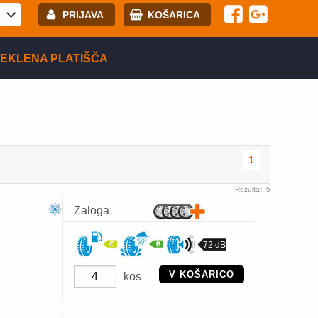
PRIJAVA
KOŠARICA
E-mail:
EKLENA PLATIŠČA
Geslo:
Registracija
PRIJAVITE SE
1
Rezultat: 5
Zaloga:
72 dB
V KOŠARICO
kos