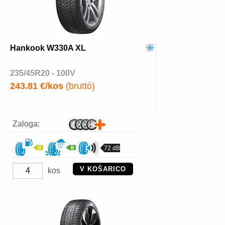
Hankook W330A XL
235/45R20 - 100V
243.81 €/kos
(bruttó)
Zaloga:
72 dB
V KOŠARICO
kos