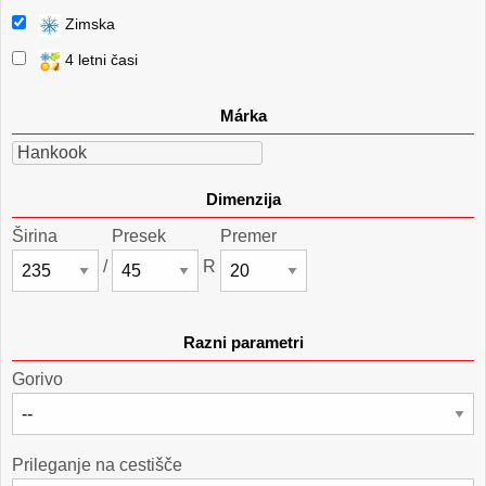
Zimska
4 letni časi
Márka
Hankook
Dimenzija
Širina
Presek
Premer
/
R
Razni parametri
Gorivo
Prileganje na cestišče