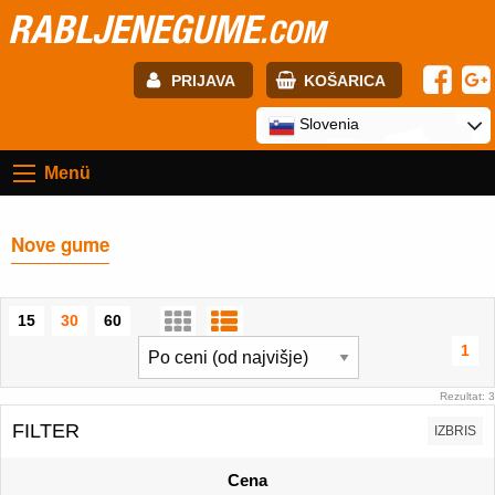
RABLJENEGUME
.COM
PRIJAVA
KOŠARICA
E-mail:
Slovenia
Menü
Geslo:
Nove gume
Registracija
PRIJAVITE SE
15
30
60
1
Rezultat: 3
FILTER
IZBRIS
Cena