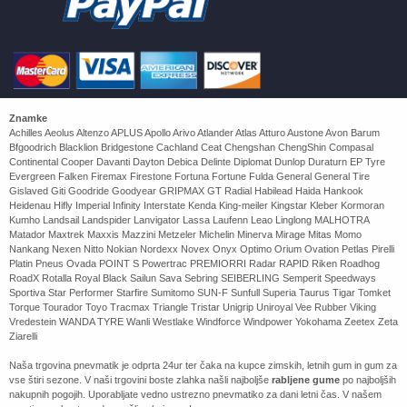
Znamke
Achilles Aeolus Altenzo APLUS Apollo Arivo Atlander Atlas Atturo Austone Avon Barum
Bfgoodrich Blacklion Bridgestone Cachland Ceat Chengshan ChengShin Compasal
Continental Cooper Davanti Dayton Debica Delinte Diplomat Dunlop Duraturn EP Tyre
Evergreen Falken Firemax Firestone Fortuna Fortune Fulda General General Tire
Gislaved Giti Goodride Goodyear GRIPMAX GT Radial Habilead Haida Hankook
Heidenau Hifly Imperial Infinity Interstate Kenda King-meiler Kingstar Kleber Kormoran
Kumho Landsail Landspider Lanvigator Lassa Laufenn Leao Linglong MALHOTRA
Matador Maxtrek Maxxis Mazzini Metzeler Michelin Minerva Mirage Mitas Momo
Nankang Nexen Nitto Nokian Nordexx Novex Onyx Optimo Orium Ovation Petlas Pirelli
Platin Pneus Ovada POINT S Powertrac PREMIORRI Radar RAPID Riken Roadhog
RoadX Rotalla Royal Black Sailun Sava Sebring SEIBERLING Semperit Speedways
Sportiva Star Performer Starfire Sumitomo SUN-F Sunfull Superia Taurus Tigar Tomket
Torque Tourador Toyo Tracmax Triangle Tristar Unigrip Uniroyal Vee Rubber Viking
Vredestein WANDA TYRE Wanli Westlake Windforce Windpower Yokohama Zeetex Zeta
Ziarelli
Naša trgovina pnevmatik je odprta 24ur ter čaka na kupce zimskih, letnih gum in gum za
vse štiri sezone. V naši trgovini boste zlahka našli najboljše
rabljene gume
po najboljših
nakupnih pogojih. Uporabljate vedno ustrezno pnevmatiko za dani letni čas. V našem