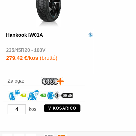
Hankook IW01A
235/45R20 - 100V
279.42 €/kos
(bruttó)
Zaloga:
69 dB
V KOŠARICO
kos