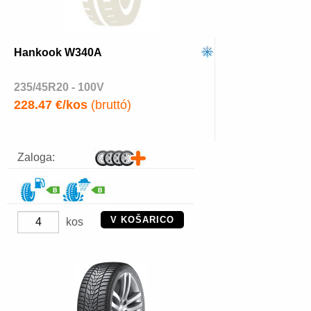
Hankook W340A
235/45R20 - 100V
228.47 €/kos
(bruttó)
Zaloga:
V KOŠARICO
kos