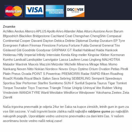
Znamke
Achilles Aeolus Altenzo APLUS Apollo Arivo Atlander Atlas Atturo Austone Avon Barum
Bfgoodrich Blacklion Bridgestone Cachland Ceat Chengshan ChengShin Compasal
Continental Cooper Davanti Dayton Debica Delinte Diplomat Dunlop Duraturn EP Tyre
Evergreen Falken Firemax Firestone Fortuna Fortune Fulda General General Tire
Gislaved Giti Goodride Goodyear GRIPMAX GT Radial Habilead Haida Hankook
Heidenau Hifly Imperial Infinity Interstate Kenda King-meiler Kingstar Kleber Kormoran
Kumho Landsail Landspider Lanvigator Lassa Laufenn Leao Linglong MALHOTRA
Matador Maxtrek Maxxis Mazzini Metzeler Michelin Minerva Mirage Mitas Momo
Nankang Nexen Nitto Nokian Nordexx Novex Onyx Optimo Orium Ovation Petlas Pirelli
Platin Pneus Ovada POINT S Powertrac PREMIORRI Radar RAPID Riken Roadhog
RoadX Rotalla Royal Black Sailun Sava Sebring SEIBERLING Semperit Speedways
Sportiva Star Performer Starfire Sumitomo SUN-F Sunfull Superia Taurus Tigar Tomket
Torque Tourador Toyo Tracmax Triangle Tristar Unigrip Uniroyal Vee Rubber Viking
Vredestein WANDA TYRE Wanli Westlake Windforce Windpower Yokohama Zeetex Zeta
Ziarelli
Naša trgovina pnevmatik je odprta 24ur ter čaka na kupce zimskih, letnih gum in gum za
vse štiri sezone. V naši trgovini boste zlahka našli najboljše
rabljene gume
po najboljših
nakupnih pogojih. Uporabljate vedno ustrezno pnevmatiko za dani letni čas. V našem
asortimanu boste vedno našli nekaj zase!