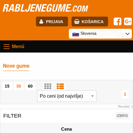
RABLJENEGUME
.COM
PRIJAVA
KOŠARICA
E-mail:
Slovenia
Menü
Geslo:
Nove gume
Registracija
PRIJAVITE SE
15
30
60
1
Rezultat: 1
FILTER
IZBRIS
Cena