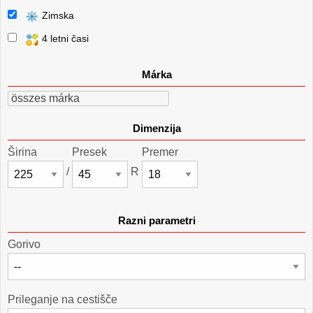
Zimska
4 letni časi
Márka
összes márka
Dimenzija
Širina
Presek
Premer
/
R
Razni parametri
Gorivo
Prileganje na cestišče