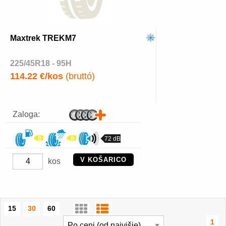
Maxtrek TREKM7
225/45R18 - 95H
114.22 €/kos
(bruttó)
Zaloga:
72 dB
V KOŠARICO
kos
15
30
60
1