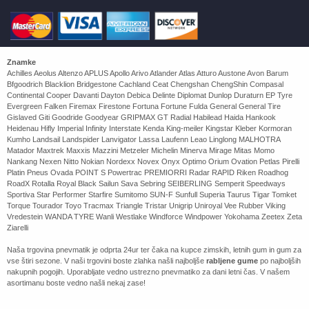
Znamke
Achilles Aeolus Altenzo APLUS Apollo Arivo Atlander Atlas Atturo Austone Avon Barum
Bfgoodrich Blacklion Bridgestone Cachland Ceat Chengshan ChengShin Compasal
Continental Cooper Davanti Dayton Debica Delinte Diplomat Dunlop Duraturn EP Tyre
Evergreen Falken Firemax Firestone Fortuna Fortune Fulda General General Tire
Gislaved Giti Goodride Goodyear GRIPMAX GT Radial Habilead Haida Hankook
Heidenau Hifly Imperial Infinity Interstate Kenda King-meiler Kingstar Kleber Kormoran
Kumho Landsail Landspider Lanvigator Lassa Laufenn Leao Linglong MALHOTRA
Matador Maxtrek Maxxis Mazzini Metzeler Michelin Minerva Mirage Mitas Momo
Nankang Nexen Nitto Nokian Nordexx Novex Onyx Optimo Orium Ovation Petlas Pirelli
Platin Pneus Ovada POINT S Powertrac PREMIORRI Radar RAPID Riken Roadhog
RoadX Rotalla Royal Black Sailun Sava Sebring SEIBERLING Semperit Speedways
Sportiva Star Performer Starfire Sumitomo SUN-F Sunfull Superia Taurus Tigar Tomket
Torque Tourador Toyo Tracmax Triangle Tristar Unigrip Uniroyal Vee Rubber Viking
Vredestein WANDA TYRE Wanli Westlake Windforce Windpower Yokohama Zeetex Zeta
Ziarelli
Naša trgovina pnevmatik je odprta 24ur ter čaka na kupce zimskih, letnih gum in gum za
vse štiri sezone. V naši trgovini boste zlahka našli najboljše
rabljene gume
po najboljših
nakupnih pogojih. Uporabljate vedno ustrezno pnevmatiko za dani letni čas. V našem
asortimanu boste vedno našli nekaj zase!