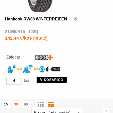
Hankook RW08 WINTERREIFEN
215/80R15 - 102Q
142.44 €/kos
(bruttó)
Zaloga:
70 dB
V KOŠARICO
kos
15
30
60
1