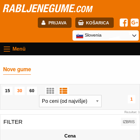
RABLJENEGUME
.COM
PRIJAVA
KOŠARICA
E-mail:
Slovenia
Menü
Geslo:
Nove gume
Registracija
PRIJAVITE SE
15
30
60
1
Rezultat: 1
FILTER
IZBRIS
Cena