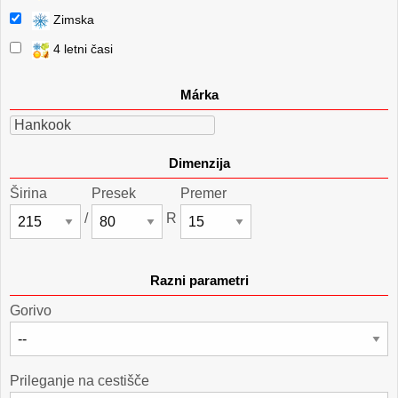
Zimska
4 letni časi
Márka
Hankook
Dimenzija
Širina
Presek
Premer
/
R
Razni parametri
Gorivo
Prileganje na cestišče