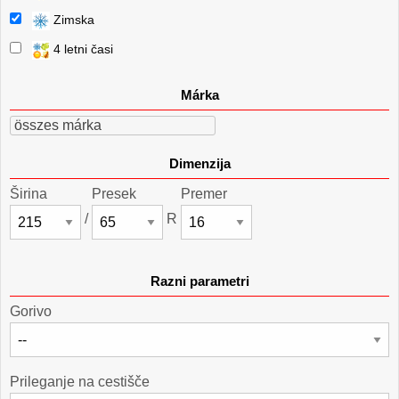
Zimska
4 letni časi
Márka
összes márka
Dimenzija
Širina
Presek
Premer
/
R
Razni parametri
Gorivo
Prileganje na cestišče