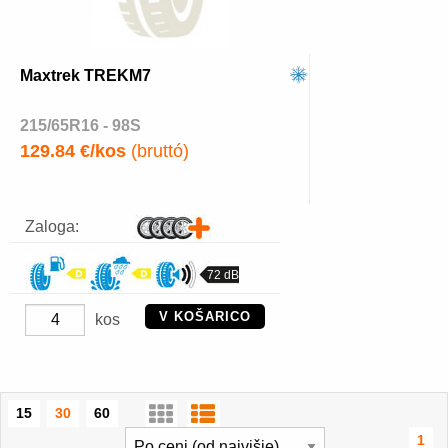
Maxtrek TREKM7
215/65R16 - 98S
129.84 €/kos
(bruttó)
Zaloga:
72 dB
V KOŠARICO
kos
15
30
60
1