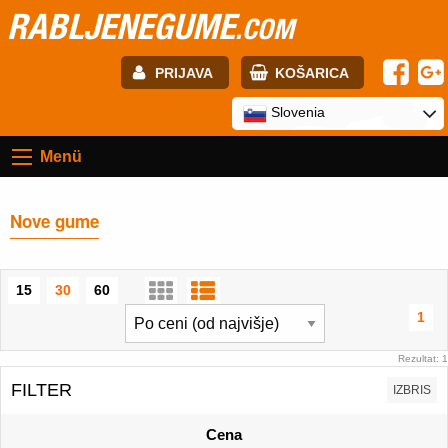
RABLJENEGUME
.COM
PRIJAVA
KOŠARICA
E-mail:
Slovenia
Menü
Geslo:
Nove gume
Registracija
PRIJAVITE SE
15
30
60
1
Rezultat: 1
FILTER
IZBRIS
Cena