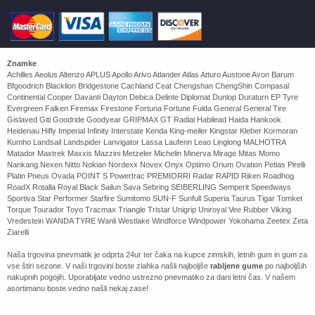
Znamke
Achilles Aeolus Altenzo APLUS Apollo Arivo Atlander Atlas Atturo Austone Avon Barum
Bfgoodrich Blacklion Bridgestone Cachland Ceat Chengshan ChengShin Compasal
Continental Cooper Davanti Dayton Debica Delinte Diplomat Dunlop Duraturn EP Tyre
Evergreen Falken Firemax Firestone Fortuna Fortune Fulda General General Tire
Gislaved Giti Goodride Goodyear GRIPMAX GT Radial Habilead Haida Hankook
Heidenau Hifly Imperial Infinity Interstate Kenda King-meiler Kingstar Kleber Kormoran
Kumho Landsail Landspider Lanvigator Lassa Laufenn Leao Linglong MALHOTRA
Matador Maxtrek Maxxis Mazzini Metzeler Michelin Minerva Mirage Mitas Momo
Nankang Nexen Nitto Nokian Nordexx Novex Onyx Optimo Orium Ovation Petlas Pirelli
Platin Pneus Ovada POINT S Powertrac PREMIORRI Radar RAPID Riken Roadhog
RoadX Rotalla Royal Black Sailun Sava Sebring SEIBERLING Semperit Speedways
Sportiva Star Performer Starfire Sumitomo SUN-F Sunfull Superia Taurus Tigar Tomket
Torque Tourador Toyo Tracmax Triangle Tristar Unigrip Uniroyal Vee Rubber Viking
Vredestein WANDA TYRE Wanli Westlake Windforce Windpower Yokohama Zeetex Zeta
Ziarelli
Naša trgovina pnevmatik je odprta 24ur ter čaka na kupce zimskih, letnih gum in gum za
vse štiri sezone. V naši trgovini boste zlahka našli najboljše
rabljene gume
po najboljših
nakupnih pogojih. Uporabljate vedno ustrezno pnevmatiko za dani letni čas. V našem
asortimanu boste vedno našli nekaj zase!