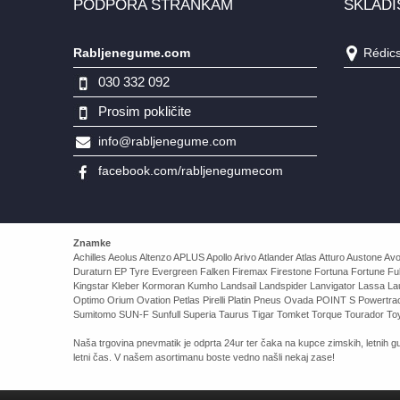
PODPORA STRANKAM
SKLADI
Rabljenegume.com
Rédics,
030 332 092
Prosim pokličite
info@rabljenegume.com
facebook.com/rabljenegumecom
Znamke
Achilles Aeolus Altenzo APLUS Apollo Arivo Atlander Atlas Atturo Auston
Duraturn EP Tyre Evergreen Falken Firemax Firestone Fortuna Fortune Ful
Kingstar Kleber Kormoran Kumho Landsail Landspider Lanvigator Lassa 
Optimo Orium Ovation Petlas Pirelli Platin Pneus Ovada POINT S Powert
Sumitomo SUN-F Sunfull Superia Taurus Tigar Tomket Torque Tourador Toy
Naša trgovina pnevmatik je odprta 24ur ter čaka na kupce zimskih, letnih gu
letni čas. V našem asortimanu boste vedno našli nekaj zase!