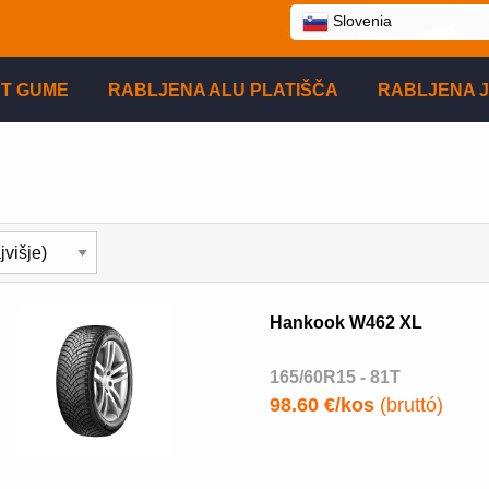
Slovenia
T GUME
RABLJENA ALU PLATIŠČA
RABLJENA J
Hankook W462 XL
165/60R15 - 81T
98.60 €/kos
(bruttó)