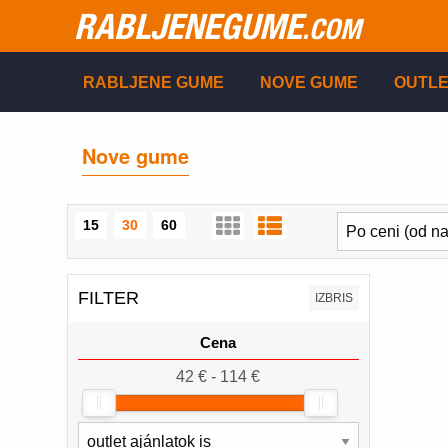
RABLJENEGUME
.COM
RABLJENE GUME
NOVE GUME
OUTLE
Nove gume
15
30
60
FILTER
IZBRIS
Cena
42 € - 114 €