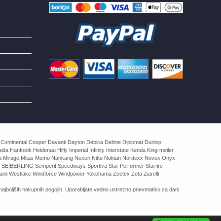
 Continental Cooper Davanti Dayton Debica Delinte Diplomat Dunlop
 Hankook Heidenau Hifly Imperial Infinity Interstate Kenda King-meiler
rva Mirage Mitas Momo Nankang Nexen Nitto Nokian Nordexx Novex Onyx
 SEIBERLING Semperit Speedways Sportiva Star Performer Starfire
nli Westlake Windforce Windpower Yokohama Zeetex Zeta Ziarelli
ajboljših nakupnih pogojih. Uporabljate vedno ustrezno pnevmatiko za dani