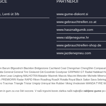
ŠČE
PARTNERJI
 Lenti út 3/b
www.gume-diskont.si
www.gebrauchtreifen.co.at
www.hasznaltgumik.com
www.rabljenegume.hr
www.gebrauchtreifen-shop.de
www.jazdenepneu.com
e Avon Barum Bfgoodrich Blacklion Bridgestone Cachland Ceat Chengshan ChengShin Compasal
da General General Tire Gislaved Giti Goodride Goodyear GRIPMAX GT Radial Habilead Haida
Laufenn Leao Linglong MALHOTRA Matador Maxtrek Maxxis Mazzini Metzeler Michelin Mine
rac PREMIORRI Radar RAPID Riken Roadhog RoadX Rotalla Royal Black Sailun Sava Sebring
o Tracmax Triangle Tristar Unigrip Uniroyal Vee Rubber Viking Vredestein WANDA TYRE Wa
m in gum za vse štiri sezone. V naši trgovini boste zlahka našli najboljše
rabljene gume
po n