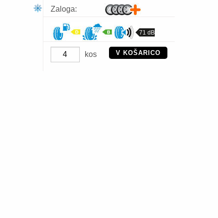
Zaloga:
71 dB
V KOŠARICO
kos