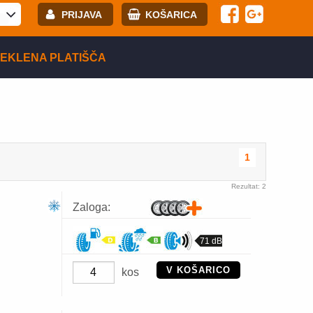
PRIJAVA
KOŠARICA
E-mail:
EKLENA PLATIŠČA
Geslo:
Registracija
PRIJAVITE SE
1
Rezultat: 2
Zaloga:
71 dB
V KOŠARICO
kos