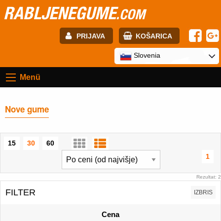
RABLJENEGUME
.COM
PRIJAVA
KOŠARICA
E-mail:
Slovenia
Menü
Geslo:
Nove gume
Registracija
PRIJAVITE SE
15
30
60
1
Rezultat: 2
FILTER
IZBRIS
Cena