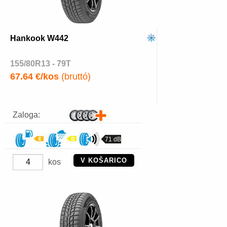
Hankook W442
155/80R13 - 79T
67.64 €/kos
(bruttó)
Zaloga:
71 dB
V KOŠARICO
kos