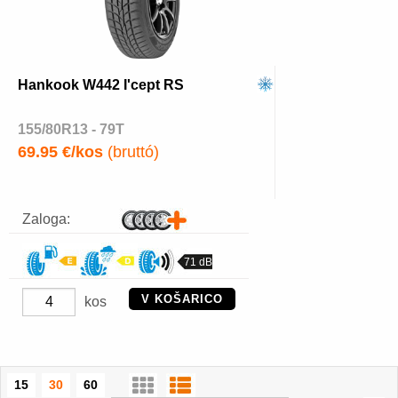
Hankook W442 I'cept RS
155/80R13 - 79T
69.95 €/kos
(bruttó)
Zaloga:
71 dB
V KOŠARICO
kos
15
30
60