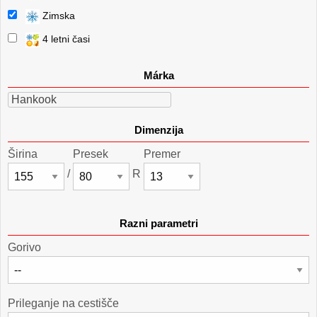
Zimska
4 letni časi
Márka
Hankook
Dimenzija
Širina
Presek
Premer
/
R
Razni parametri
Gorivo
Prileganje na cestišče