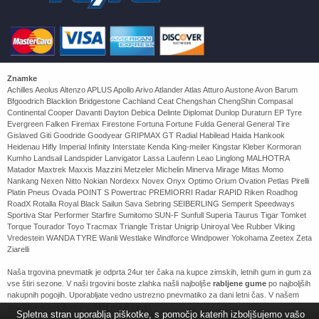
Znamke
Achilles Aeolus Altenzo APLUS Apollo Arivo Atlander Atlas Atturo Austone Avon Barum
Bfgoodrich Blacklion Bridgestone Cachland Ceat Chengshan ChengShin Compasal
Continental Cooper Davanti Dayton Debica Delinte Diplomat Dunlop Duraturn EP Tyre
Evergreen Falken Firemax Firestone Fortuna Fortune Fulda General General Tire
Gislaved Giti Goodride Goodyear GRIPMAX GT Radial Habilead Haida Hankook
Heidenau Hifly Imperial Infinity Interstate Kenda King-meiler Kingstar Kleber Kormoran
Kumho Landsail Landspider Lanvigator Lassa Laufenn Leao Linglong MALHOTRA
Matador Maxtrek Maxxis Mazzini Metzeler Michelin Minerva Mirage Mitas Momo
Nankang Nexen Nitto Nokian Nordexx Novex Onyx Optimo Orium Ovation Petlas Pirelli
Platin Pneus Ovada POINT S Powertrac PREMIORRI Radar RAPID Riken Roadhog
RoadX Rotalla Royal Black Sailun Sava Sebring SEIBERLING Semperit Speedways
Sportiva Star Performer Starfire Sumitomo SUN-F Sunfull Superia Taurus Tigar Tomket
Torque Tourador Toyo Tracmax Triangle Tristar Unigrip Uniroyal Vee Rubber Viking
Vredestein WANDA TYRE Wanli Westlake Windforce Windpower Yokohama Zeetex Zeta
Ziarelli
Naša trgovina pnevmatik je odprta 24ur ter čaka na kupce zimskih, letnih gum in gum za
vse štiri sezone. V naši trgovini boste zlahka našli najboljše
rabljene gume
po najboljših
nakupnih pogojih. Uporabljate vedno ustrezno pnevmatiko za dani letni čas. V našem
asortimanu boste vedno našli nekaj zase!
Spletna stran uporablja piškotke, s pomočjo katerih izboljšujemo vašo